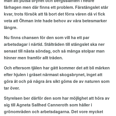
man att putsa brynet och bergsslänten i nedre
fårhagen men där finns ett problem. Fårstängslet står
kvar, trots försök att få bort det förra våren då vi fick
veta att Öhman inte hade behov av våra betesmarker
längre.
Nu finns chansen för den som vill ha ett par
arbetsdagar i närtid. Ståltråden till stängslet ska ner
senast till nästa söndag, och så många stolpar man
hinner men framför allt tråden.
Och eftersom tjälen har gått kommer det att bli märken
efter hjulen i gräset närmast skogsbrynet, inget att
göra åt och på några års sikt göms de av naturen som
tar över.
Styrelsen ber därför den som har möjlighet att höra av
sig till Agneta Sallhed Canneroth som håller i
grönområden och arbetsdagarna. Det vore mycket